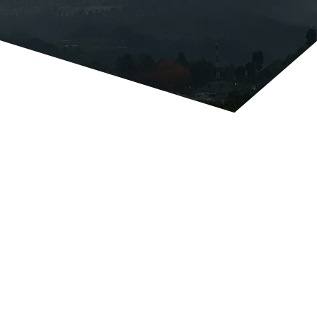
Sejak dirintis pada tahun 2004 dan secara
resmi berdiri di tahun 2006, Rumah Belajar
Semi Palar dibangun dalam spirit inovasi
pendidikan. Pembelajaran Tematik Terpadu
sudah kami gulirkan sejak tahun 2006 di
jenjang SD. Di tahun 2012 kami merintis
kurikulum jenjang SMP dengan pendekatan
Pembelajaran Berbasis Projek (Project Based
Learning). Literasi dan pendidikan yang
berfokus pada pembangunan karakter kami