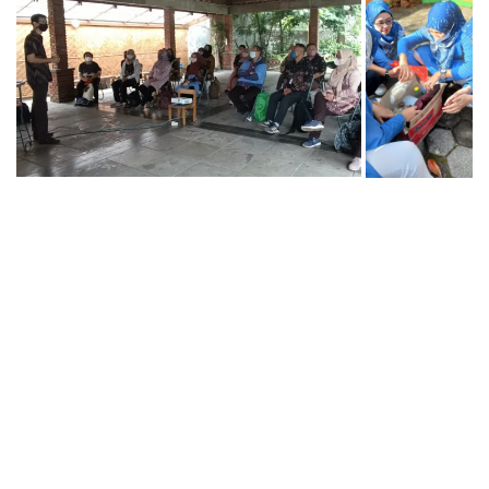
Keterangan Foto (tidak berurutan)
Pembekalan Mahasiswa untuk Program
PMD3T Jurusan Matematika UNPAR (2021)
Pembekalan Internal – Literasi Diri – Rumah
Belajar Semi Palar (2021)
Pembekalan Calon Pengajar Muda angkatan
XXVI – Gerakan Indonesia Mengajar (2024)
Survey Sekolah dan Pelatihan Guru-guru di
bawah naungan Yayasan Sanpukat, Maumere,
Flores (2023)
Kunjungan Sekolah Bima Sena, Bandung