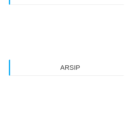
A WordPress Commenter
on
Pembekalan
Literasi Diri | Guru-guru Rumah Belajar
Semi Palar
ARSIP
February 2024
December 2023
July 2023
February 2023
December 2022
October 2022