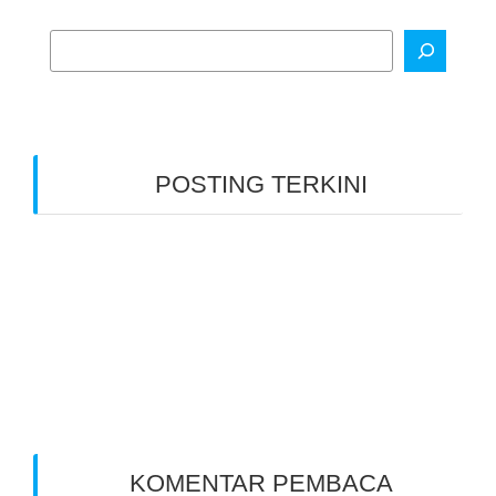
POSTING TERKINI
Indonesia Mengajar
Disada Menyapa Maumere
Mendamping Berangkat ke Sumba
Membersamai Pengajar Muda
17 Tahun Penantian
KOMENTAR PEMBACA