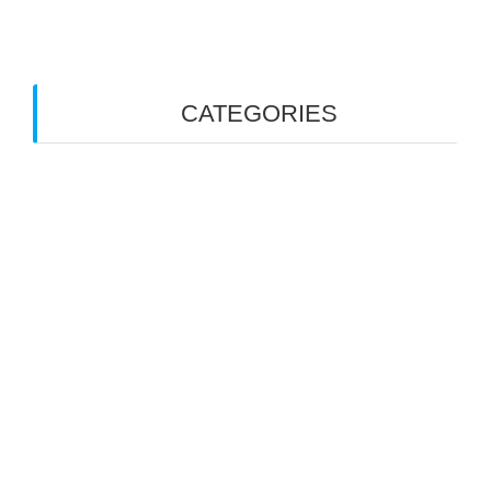
September 2022
CATEGORIES
Catatan Proses
Pelatihan Guru
Pendampingan Institusi
Uncategorized
© 2026 Smipa Disada. Built using WordPress and
OnePage Express Theme
.