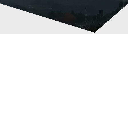
Membersamai Pengajar Muda
Subuh tadi saya berangkat ke Jakarta untuk