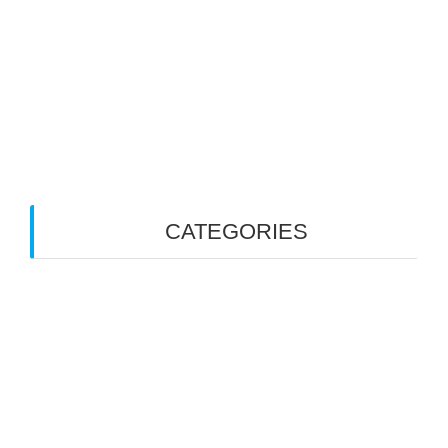
July 2023
February 2023
December 2022
October 2022
September 2022
CATEGORIES
Catatan Proses
Pelatihan Guru
Pendampingan Institusi
Uncategorized