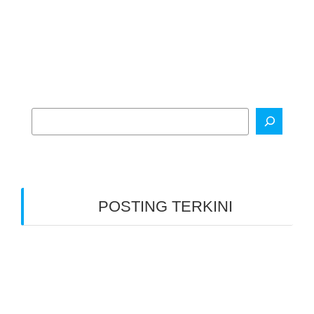
POSTING TERKINI
Indonesia Mengajar
Disada Menyapa Maumere
Mendamping Berangkat ke Sumba
Membersamai Pengajar Muda