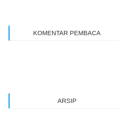
17 Tahun Penantian
KOMENTAR PEMBACA
A WordPress Commenter
on
Pembekalan
Literasi Diri | Guru-guru Rumah Belajar
Semi Palar
ARSIP
February 2024
December 2023